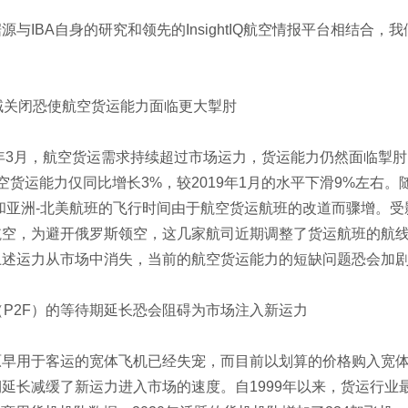
源与IBA自身的研究和领先的InsightIQ航空情报平台相结合
域关闭恐使航空货运能力面临更大掣肘
2年3月，航空货运需求持续超过市场运力，货运能力仍然面临掣肘，
空货运能力仅同比增长3%，较2019年1月的水平下滑9%左右
洲和亚洲-北美航班的飞行时间由于航空货运航班的改道而骤增。
航空，为避开俄罗斯领空，这几家航司近期调整了货运航班的航
上述运力从市场中消失，当前的航空货运能力的短缺问题恐会加
（P2F）的等待期延长恐会阻碍为市场注入新运力
原早用于客运的宽体飞机已经失宠，而目前以划算的价格购入宽
延长减缓了新运力进入市场的速度。自1999年以来，货运行