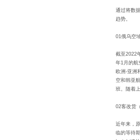
通过将数据
趋势。
01俄乌空
截至202
年1月的航
欧洲-亚
空和韩亚
班。随着
02客改货
近年来，
临的等待期