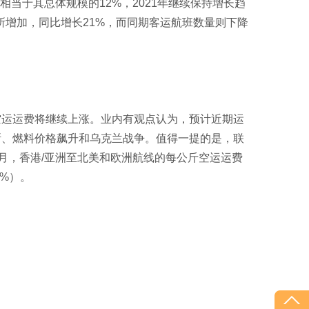
机，相当于其总体规模的12%，2021年继续保持增长趋
有所增加，同比增长21%，而同期客运航班数量则下降
空运运费将继续上涨。业内有观点认为，预计近期运
断、燃料价格飙升和乌克兰战争。值得一提的是，联
年2月，香港/亚洲至北美和欧洲航线的每公斤空运运费
5%）。